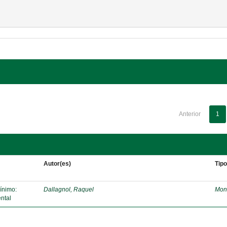
Anterior
1
Autor(es)
Tip
mínimo:
Dallagnol, Raquel
Mon
ntal