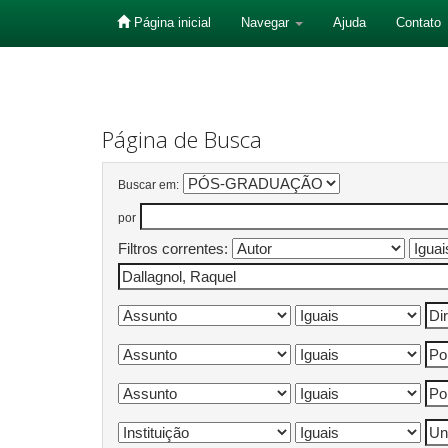
Página inicial
Navegar
Ajuda
Contato
Skip
navigation
Página de Busca
Buscar em:
por
Filtros correntes: