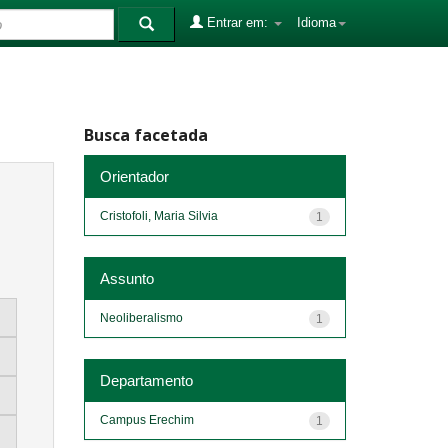
Entrar em:
Idioma
Busca facetada
Orientador
Cristofoli, Maria Silvia
1
Assunto
Neoliberalismo
1
Departamento
Campus Erechim
1