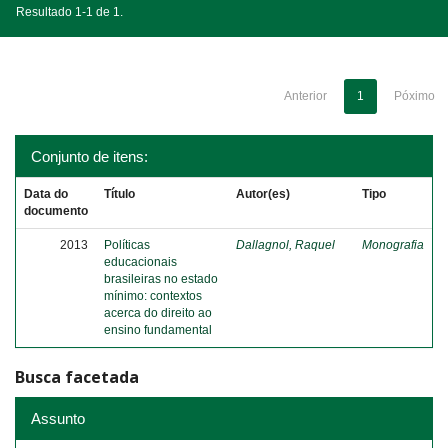
Resultado 1-1 de 1.
Anterior
1
Póximo
Conjunto de itens:
Data do
Título
Autor(es)
Tipo
documento
2013
Políticas
Dallagnol, Raquel
Monografia
educacionais
brasileiras no estado
mínimo: contextos
acerca do direito ao
ensino fundamental
Busca facetada
Assunto