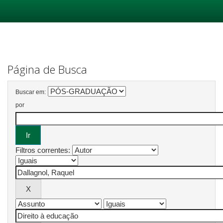
Skip
navigation
Página de Busca
Buscar em:
por
Filtros correntes: