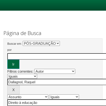
Skip
navigation
Página de Busca
Buscar em:
por
Filtros correntes: