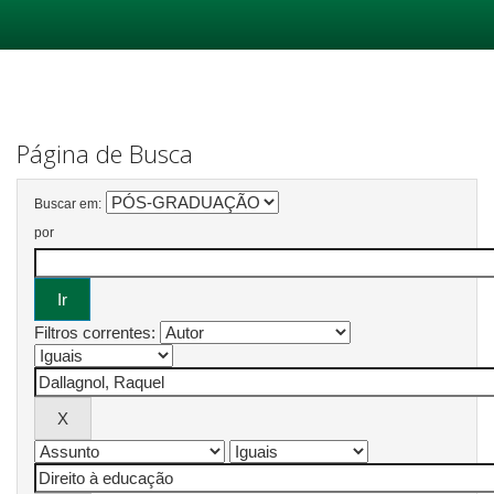
Skip
navigation
Página de Busca
Buscar em:
por
Filtros correntes: