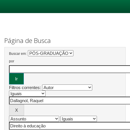
Skip
navigation
Página de Busca
Buscar em:
por
Filtros correntes: