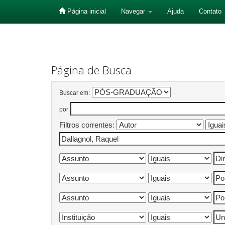
Página inicial
Navegar
Ajuda
Contato
Skip
navigation
Página de Busca
Buscar em:
por
Filtros correntes: