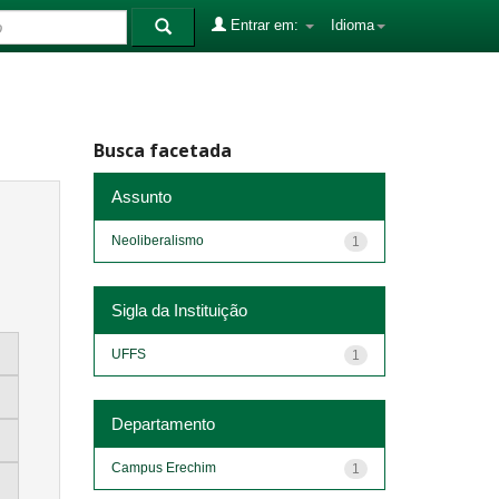
Entrar em:
Idioma
Busca facetada
Assunto
Neoliberalismo
1
Sigla da Instituição
UFFS
1
Departamento
Campus Erechim
1