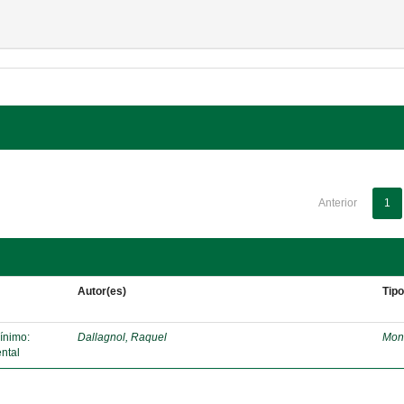
Anterior
1
Autor(es)
Tip
mínimo:
Dallagnol, Raquel
Mon
ntal