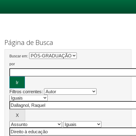
Skip
navigation
Página de Busca
Buscar em:
por
Filtros correntes: