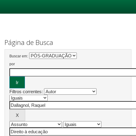
Skip
navigation
Página de Busca
Buscar em:
por
Filtros correntes: