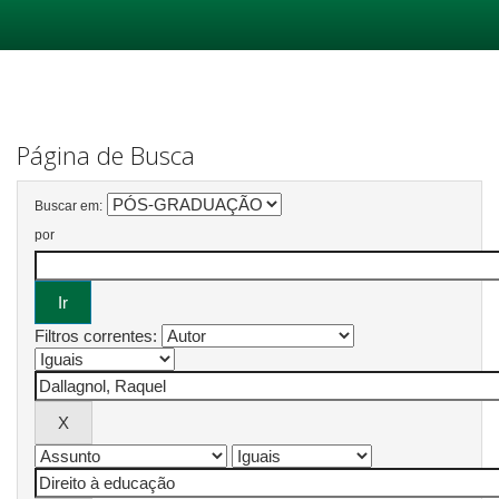
Skip
navigation
Página de Busca
Buscar em:
por
Filtros correntes: