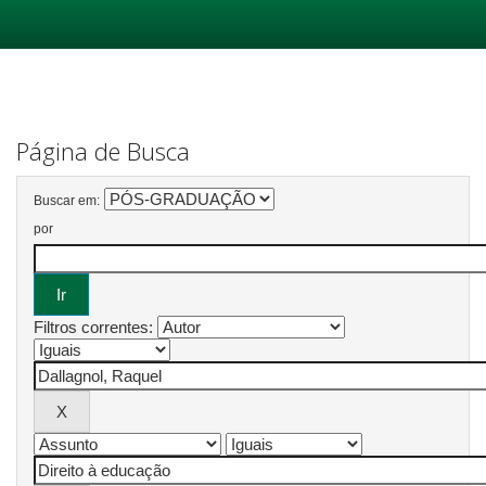
Skip
navigation
Página de Busca
Buscar em:
por
Filtros correntes: