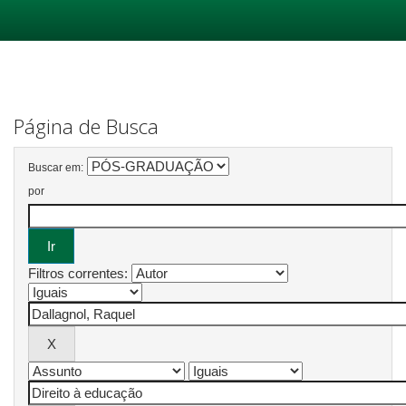
Skip
navigation
Página de Busca
Buscar em:
por
Filtros correntes: