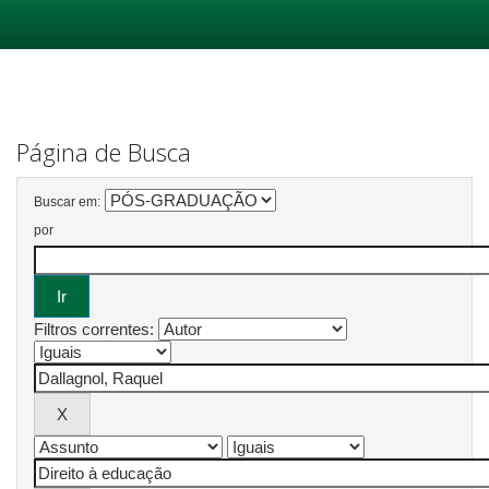
Skip
navigation
Página de Busca
Buscar em:
por
Filtros correntes: