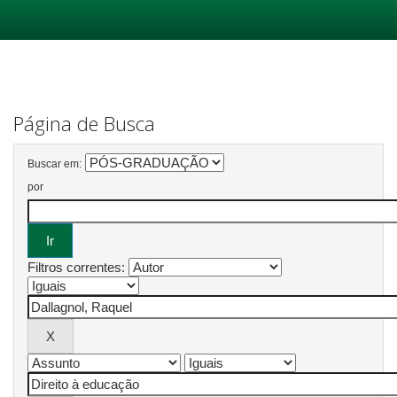
Skip
navigation
Página de Busca
Buscar em:
por
Filtros correntes: