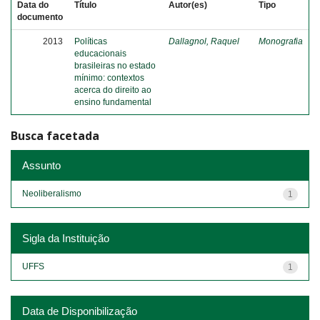
Data do
Título
Autor(es)
Tipo
documento
2013
Políticas
Dallagnol, Raquel
Monografia
educacionais
brasileiras no estado
mínimo: contextos
acerca do direito ao
ensino fundamental
Busca facetada
Assunto
Neoliberalismo
1
Sigla da Instituição
UFFS
1
Data de Disponibilização