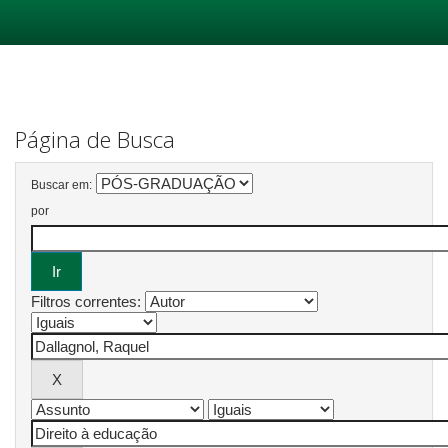
Skip
navigation
Página de Busca
Buscar em:
por
Filtros correntes: