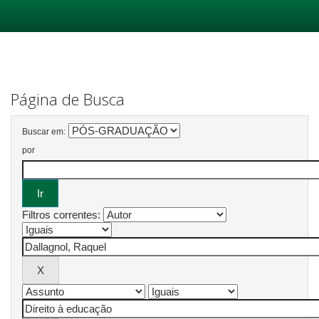
Skip
navigation
Página de Busca
Buscar em:
por
Filtros correntes: