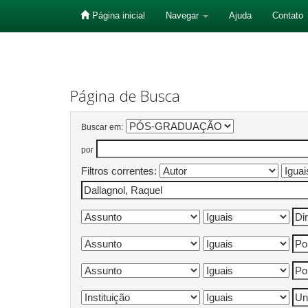
Página inicial
Navegar
Ajuda
Contato
Skip
navigation
Página de Busca
Buscar em:
por
Filtros correntes: