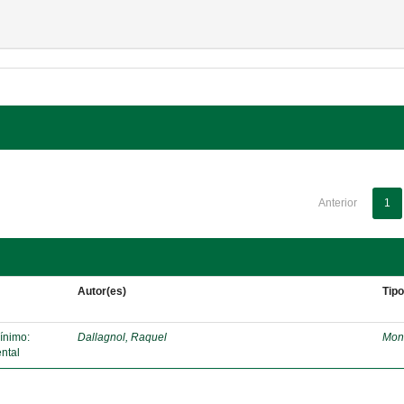
Anterior
1
Autor(es)
Tip
mínimo:
Dallagnol, Raquel
Mon
ntal