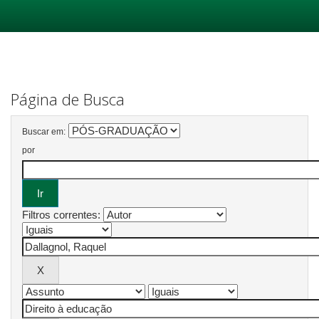
Skip
navigation
Página de Busca
Buscar em:
por
Filtros correntes: