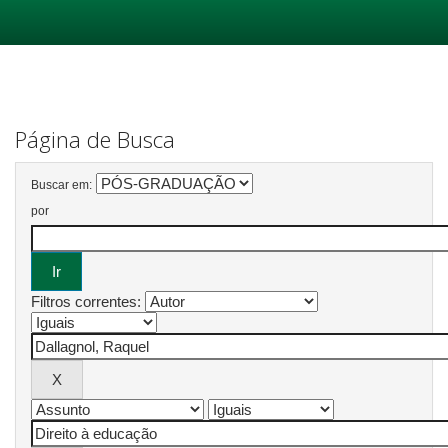
Skip
navigation
Página de Busca
Buscar em:
por
Filtros correntes: