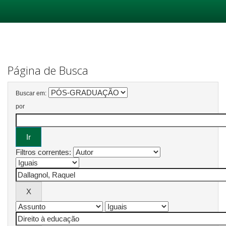
Skip
navigation
Página de Busca
Buscar em:
por
Filtros correntes: