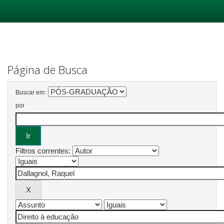
Skip
navigation
Página de Busca
Buscar em:
por
Filtros correntes: