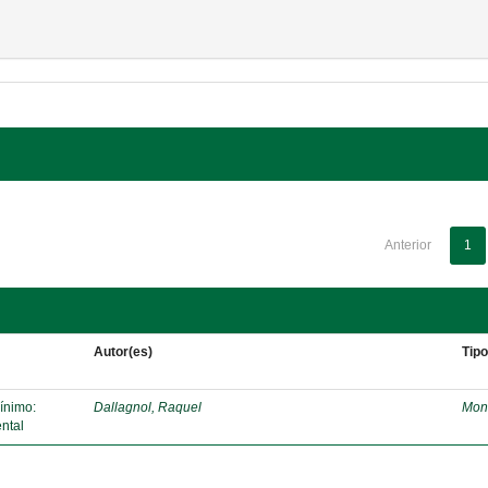
Anterior
1
Autor(es)
Tip
mínimo:
Dallagnol, Raquel
Mon
ntal