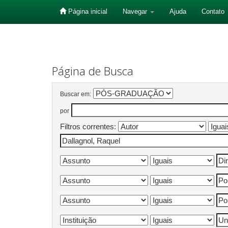
Página inicial
Navegar
Ajuda
Contato
Skip
navigation
Página de Busca
Buscar em:
por
Filtros correntes: