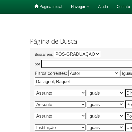
Página inicial
Navegar
Ajuda
Contato
Skip
navigation
Página de Busca
Buscar em:
por
Filtros correntes: