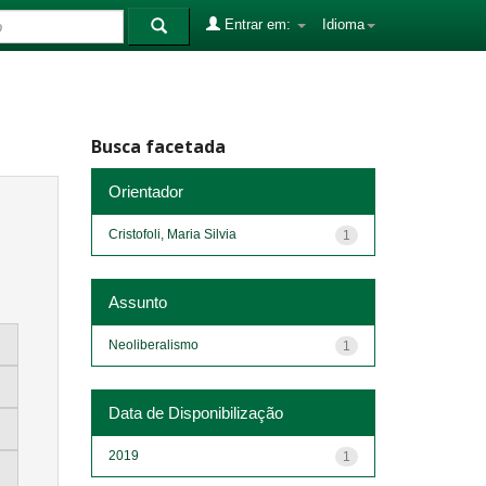
Entrar em:
Idioma
Busca facetada
Orientador
Cristofoli, Maria Silvia
1
Assunto
Neoliberalismo
1
Data de Disponibilização
2019
1