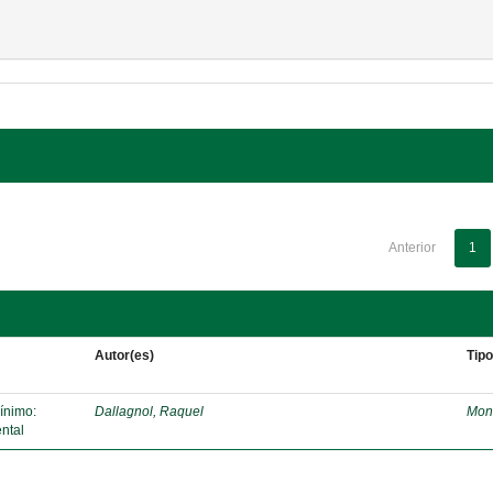
Anterior
1
Autor(es)
Tip
mínimo:
Dallagnol, Raquel
Mon
ntal