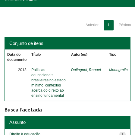
Anterior
1
Póximo
Conjunto de itens:
Data do
Título
Autor(es)
Tipo
documento
2013
Políticas
Dallagnol, Raquel
Monografia
educacionais
brasileiras no estado
mínimo: contextos
acerca do direito ao
ensino fundamental
Busca facetada
Assunto
Direito à educação
1