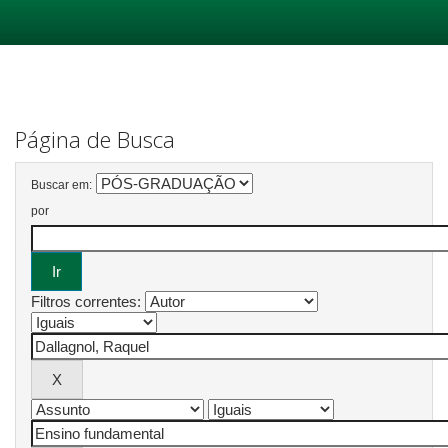
Skip
navigation
Página de Busca
Buscar em:
por
Filtros correntes: