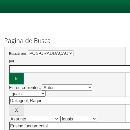
Skip
navigation
Página de Busca
Buscar em:
por
Filtros correntes: