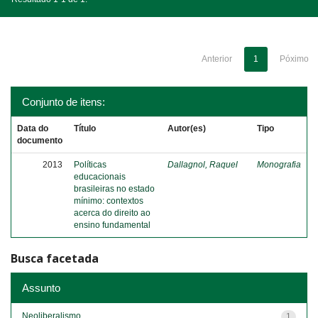
Anterior
1
Póximo
Conjunto de itens:
Data do
Título
Autor(es)
Tipo
documento
2013
Políticas
Dallagnol, Raquel
Monografia
educacionais
brasileiras no estado
mínimo: contextos
acerca do direito ao
ensino fundamental
Busca facetada
Assunto
Neoliberalismo
1