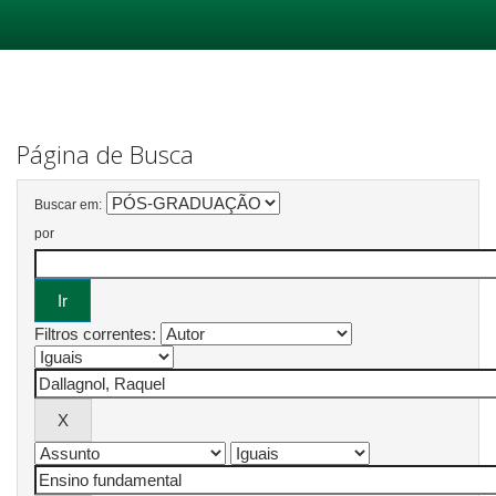
Skip
navigation
Página de Busca
Buscar em:
por
Filtros correntes: