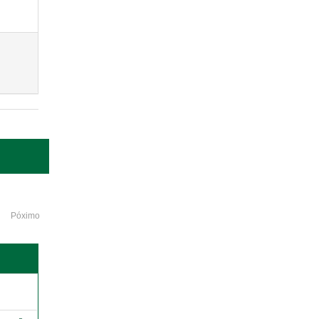
Póximo
o