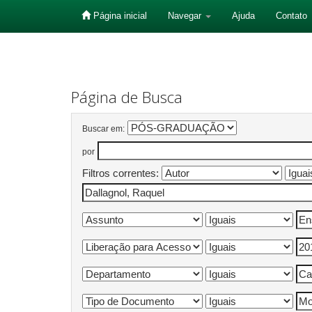
Página inicial
Navegar
Ajuda
Contato
Skip
navigation
Página de Busca
Buscar em:
por
Filtros correntes: