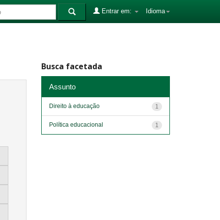
Entrar em:
Idioma
Busca facetada
Assunto
Direito à educação
1
Política educacional
1