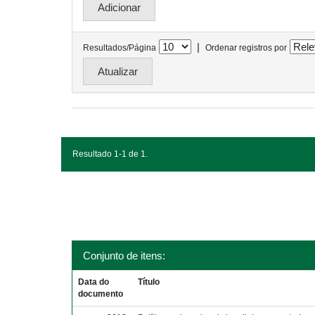
|
Resultados/Página
Ordenar registros por
Resultado 1-1 de 1.
Conjunto de itens:
Data do
Título
documento