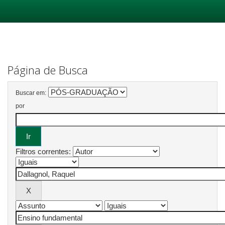
Skip
navigation
Página de Busca
Buscar em:
por
Filtros correntes: