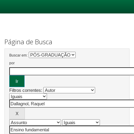
Skip
navigation
Página de Busca
Buscar em:
por
Filtros correntes: