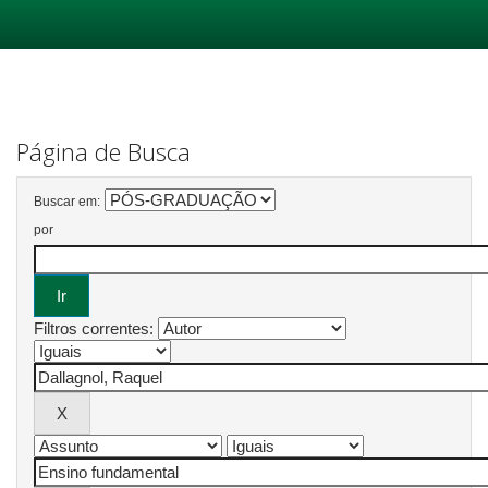
Skip
navigation
Página de Busca
Buscar em:
por
Filtros correntes: