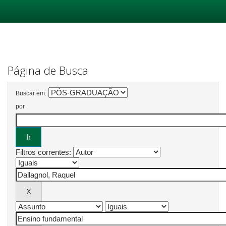
Skip
navigation
Página de Busca
Buscar em:
por
Filtros correntes: