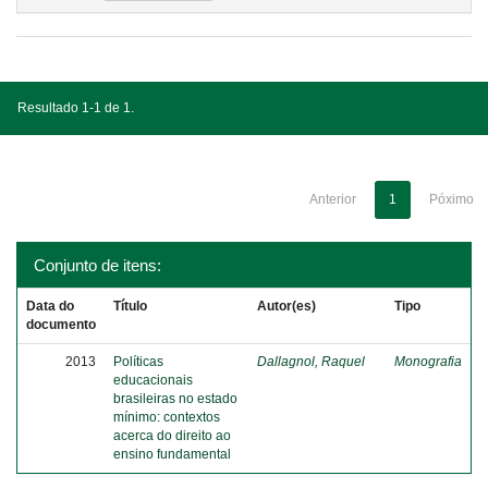
Resultado 1-1 de 1.
Anterior
1
Póximo
Conjunto de itens:
Data do
Título
Autor(es)
Tipo
documento
2013
Políticas
Dallagnol, Raquel
Monografia
educacionais
brasileiras no estado
mínimo: contextos
acerca do direito ao
ensino fundamental