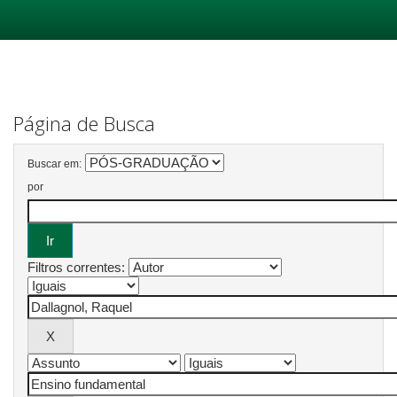
Skip
navigation
Página de Busca
Buscar em:
por
Filtros correntes: