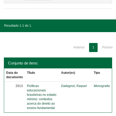
Resultado 1-1 de 1.
Anterior
1
Póximo
Conjunto de itens:
Data do
Título
Autor(es)
Tipo
documento
2013
Políticas
Dallagnol, Raquel
Monografia
educacionais
brasileiras no estado
mínimo: contextos
acerca do direito ao
ensino fundamental