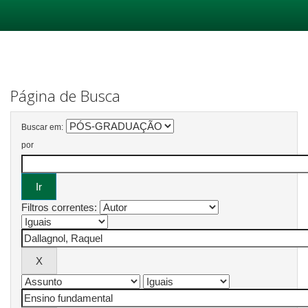
Skip
navigation
Página de Busca
Buscar em:
por
Filtros correntes: