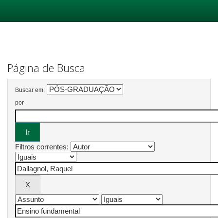
Skip
navigation
Página de Busca
Buscar em:
por
Filtros correntes: