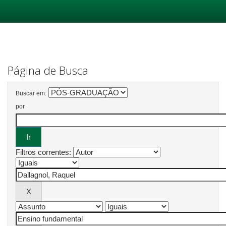
Skip
navigation
Página de Busca
Buscar em:
por
Filtros correntes: