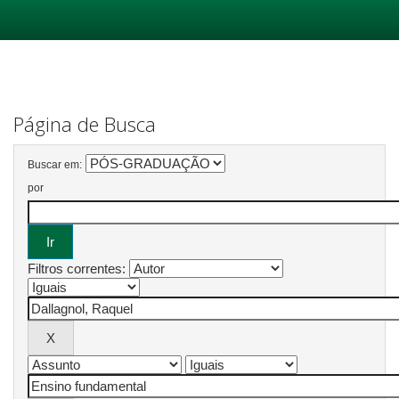
Skip
navigation
Página de Busca
Buscar em:
por
Filtros correntes: