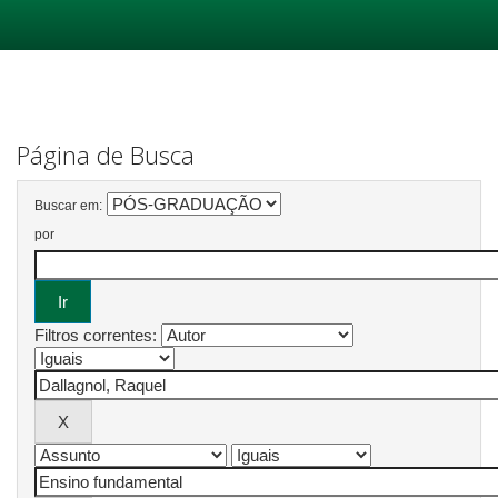
Skip
navigation
Página de Busca
Buscar em:
por
Filtros correntes: