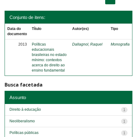
Conjunto de itens:
Data do
Título
Autor(es)
Tipo
documento
2013
Políticas
Dallagnol, Raquel
Monografia
educacionais
brasileiras no estado
mínimo: contextos
acerca do direito ao
ensino fundamental
Busca facetada
Assunto
Direito à educação
1
Neoliberalismo
1
Políticas públicas
1