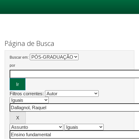
Skip
navigation
Página de Busca
Buscar em:
por
Filtros correntes: