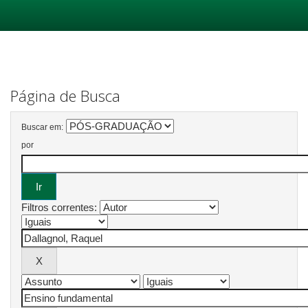
Skip
navigation
Página de Busca
Buscar em:
por
Filtros correntes: