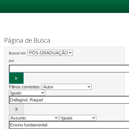
Skip
navigation
Página de Busca
Buscar em:
por
Filtros correntes: