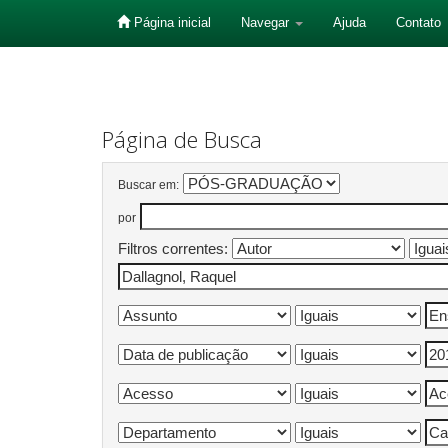
Página inicial
Navegar
Ajuda
Contato
Skip
navigation
Página de Busca
Buscar em:
por
Filtros correntes: