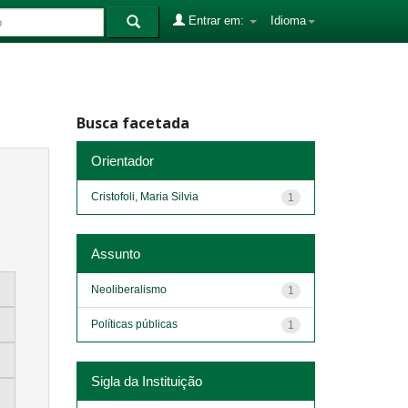
Entrar em:
Idioma
Busca facetada
Orientador
Cristofoli, Maria Silvia
1
Assunto
Neoliberalismo
1
Políticas públicas
1
Sigla da Instituição