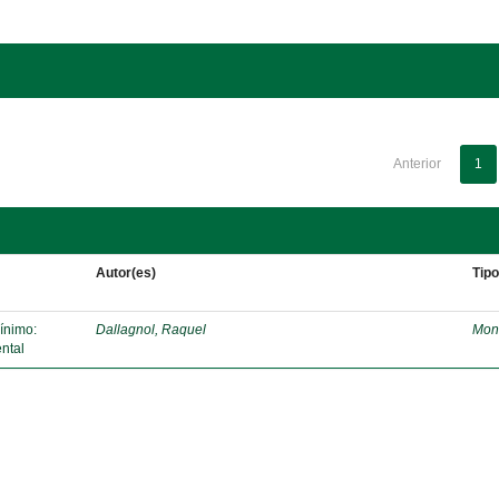
Anterior
1
Autor(es)
Tip
mínimo:
Dallagnol, Raquel
Mon
ntal