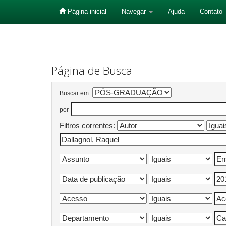
Página inicial
Navegar
Ajuda
Contato
Skip
navigation
Página de Busca
Buscar em:
por
Filtros correntes: