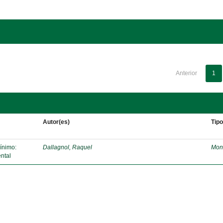
Anterior
1
Autor(es)
Tip
mínimo:
Dallagnol, Raquel
Mon
ntal