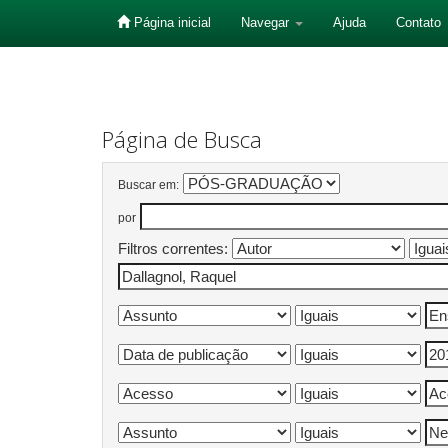
Página inicial
Navegar
Ajuda
Contato
Skip
navigation
Página de Busca
Buscar em:
por
Filtros correntes: