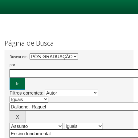
Skip
navigation
Página de Busca
Buscar em:
por
Filtros correntes: