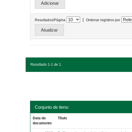
|
Resultados/Página
Ordenar registros por
Resultado 1-1 de 1.
Conjunto de itens:
Data do
Título
documento