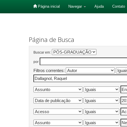
Página inicial
Navegar
Ajuda
Contato
Skip
navigation
Página de Busca
Buscar em:
por
Filtros correntes: