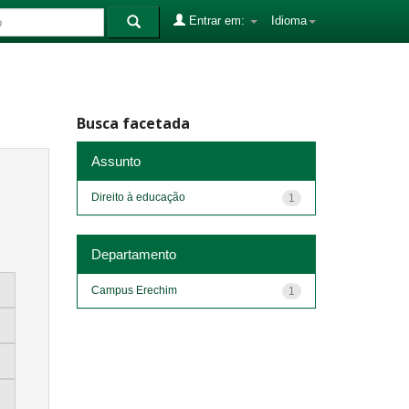
Entrar em:
Idioma
Busca facetada
Assunto
Direito à educação
1
Departamento
Campus Erechim
1