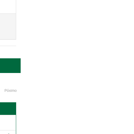
Póximo
o