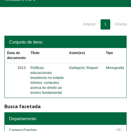
Anterior
1
Póximo
Conjunto de itens:
Data do
Título
Autor(es)
Tipo
documento
2013
Políticas
Dallagnol, Raquel
Monografia
educacionais
brasileiras no estado
mínimo: contextos
acerca do direito ao
ensino fundamental
Busca facetada
Departamento
Campus Erechim
1