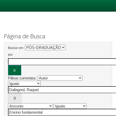
Skip
navigation
Página de Busca
Buscar em:
por
Filtros correntes: