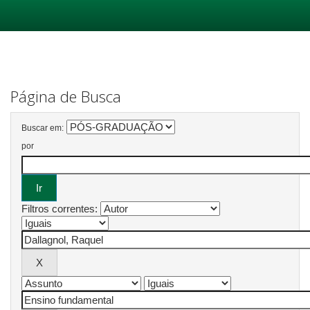
Skip
navigation
Página de Busca
Buscar em:
por
Filtros correntes: