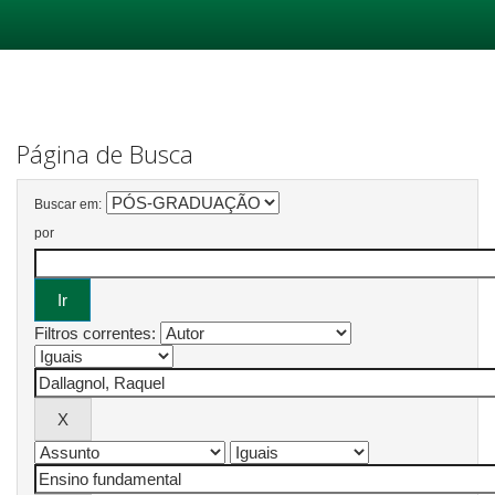
Skip
navigation
Página de Busca
Buscar em:
por
Filtros correntes: