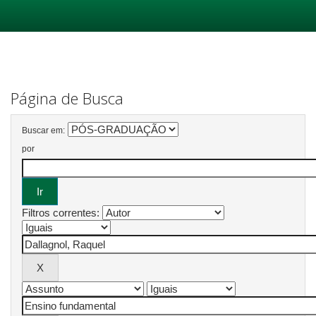
Skip
navigation
Página de Busca
Buscar em:
por
Filtros correntes: