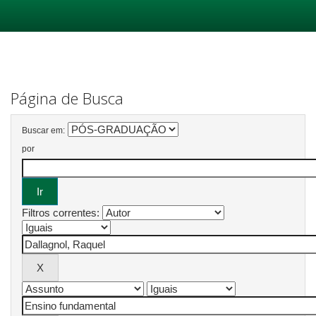
Skip
navigation
Página de Busca
Buscar em:
por
Filtros correntes: